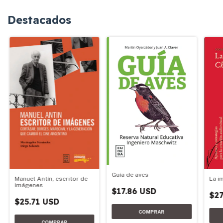
Destacados
Guía de aves
Manuel Antín, escritor de
La i
imágenes
$17.86 USD
$27
$25.71 USD