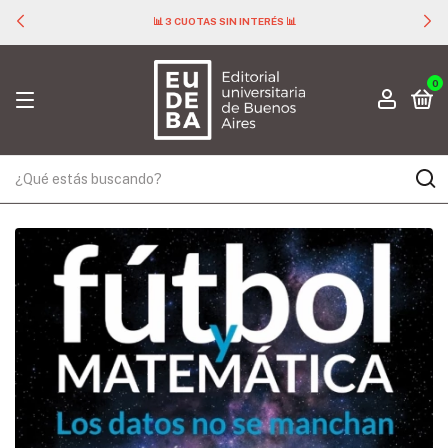
📊 3 CUOTAS SIN INTERÉS 📊
0