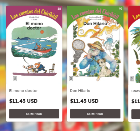
Don Hilario
El mono doctor
Cha
$11.43 USD
$11.43 USD
$11