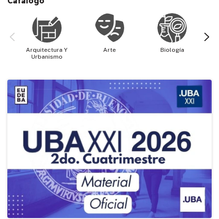
Catálogo
Arquitectura Y
Arte
Biología
Cie
Urbanismo