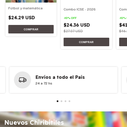
Fútbol y matemática
Combo ICSE - 2026
Comb
$24.29 USD
-
10
%
OFF
-
10
%
$24.36 USD
$41
$27.07 USD
$46
Envíos a todo el País
24 a 72 hs
Nuevos Chiribitiles