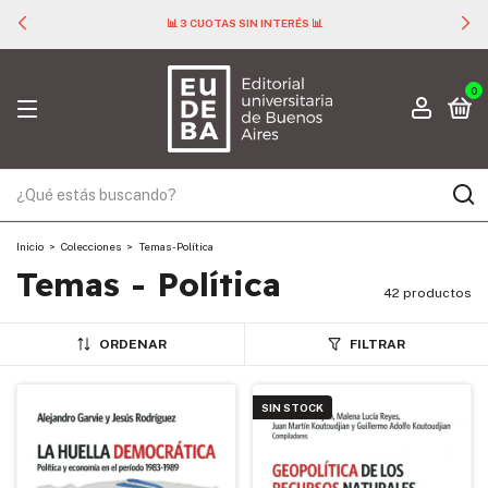
📊 3 CUOTAS SIN INTERÉS 📊
0
Inicio
>
Colecciones
>
Temas - Política
Temas - Política
42 productos
ORDENAR
FILTRAR
SIN STOCK