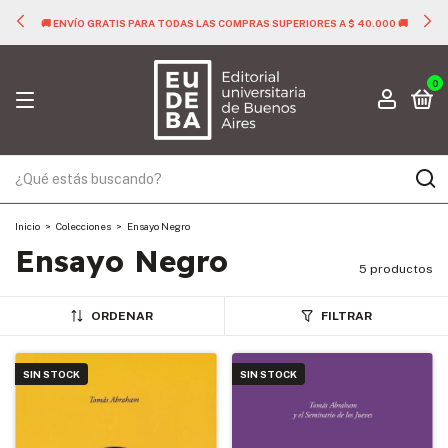
🚚 ENVÍO GRATIS PARA TODAS LAS COMPRAS SUPERIORES A $ 40.000 🚚
0
Inicio
>
Colecciones
>
Ensayo Negro
Ensayo Negro
5 productos
ORDENAR
FILTRAR
SIN STOCK
SIN STOCK