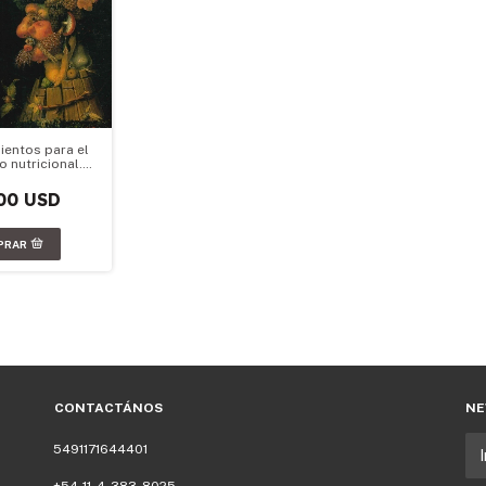
ientos para el
 nutricional.
edición 2016
00 USD
CONTACTÁNOS
NE
5491171644401
+54-11-4-383-8025