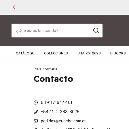
CATÁLOGO
COLECCIONES
UBA XXI 2026
E-BOOKS
Inicio
>
Contacto
Contacto
5491171644401
+54-11-4-383-8025
pedidos@eudeba.com.ar