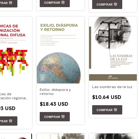
Las sombras de la luz
Exilio, diáspora y
retorno
cas de
$10.64 USD
zación regional
$18.43 USD
93 USD