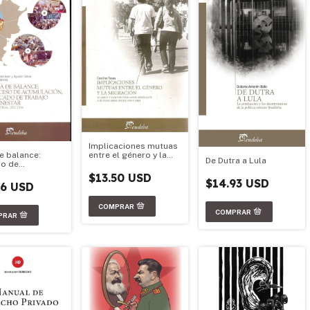
Implicaciones mutuas
entre el género y la
e balance:
De Dutra a Lula
migración
o de
ación, mercado
$13.50 USD
$14.93 USD
bajo y bienestar
86 USD