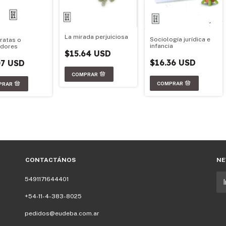
La mirada perjuiciosa
Sociología jurídica e
ratas o
infancia
adores
$15.64 USD
$16.36 USD
07 USD
CONTACTÁNOS
NE
5491171644401
+54-11-4-383-8025
pedidos@eudeba.com.ar