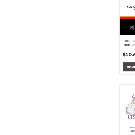
Los ti
memori
agenda
Argenti
$10.