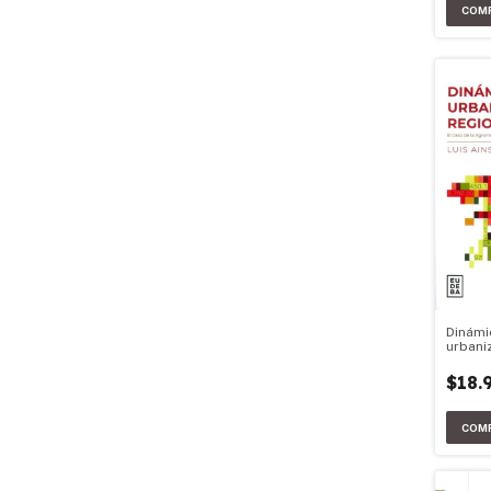
Dinámi
urbani
difusa
$18.