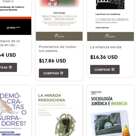
empos de la
a en las
Proletarios de todos
La infancia herida
s políticas de
los países
na y Chile
64 USD
¡Perdonadnos!
$16.36 USD
$17.86 USD