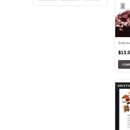
Sobrev
$13.
SIN ST