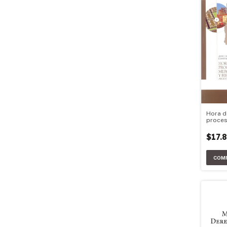
Hora d
proces
acumul
de tra
$17.