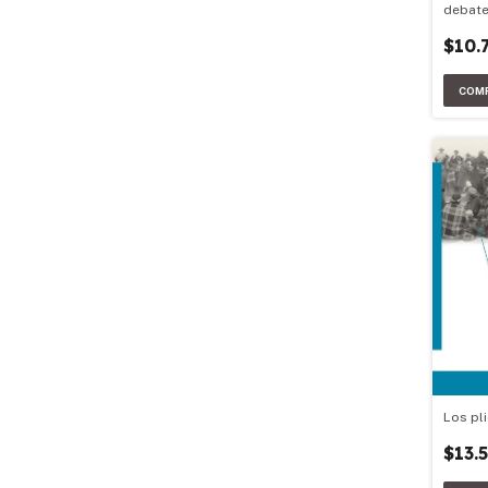
debat
$10.
Los pli
$13.