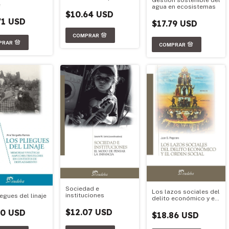
Gestión sostenible del
e
agua en ecosistemas
$10.64 USD
71 USD
$17.79 USD
Sociedad e
Los lazos sociales del
instituciones
egues del linaje
delito económico y el
orden social
$12.07 USD
50 USD
$18.86 USD