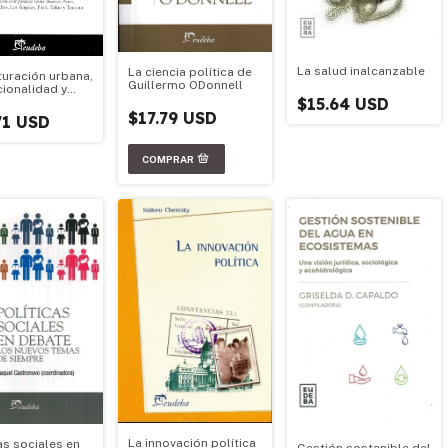
La salud inalcanzable
La ciencia política de
turación urbana,
Guillermo ODonnell
cionalidad y
$15.64 USD
tabilidad de
$17.79 USD
es
71 USD
olitanas y
es dif
La innovación política
as sociales en