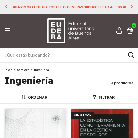
🚚 ENVÍO GRATIS PARA TODAS LAS COMPRAS SUPERIORES A $ 40.000 🚚
0
Inicio
>
Catalogo
>
Ingeniería
Ingeniería
13 productos
ORDENAR
FILTRAR
SIN STOCK