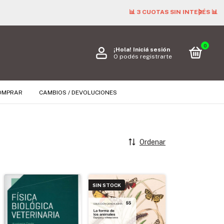
0
¡Hola!
Iniciá sesión
O podés registrarte
OMPRAR
CAMBIOS / DEVOLUCIONES
Ordenar
SIN STOCK