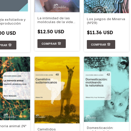
La intimidad de las
Los juegos de Minerva
ía exfoliativa y
moléculas de la vida
(Nº29)
reproducción
(Nº13)
$12.50 USD
$11.36 USD
00 USD
oria animal (Nº
Domesticación:
Camélidos