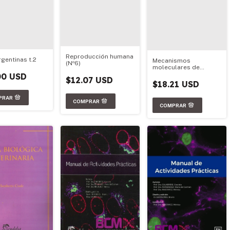
Reproducción humana
rgentinas t.2
Mecanismos
(Nº6)
moleculares de
adaptación y
00 USD
$12.07 USD
diferenciación del
$18.21 USD
parásito Giardia
lamblia