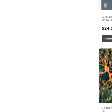
Citolog
de la 
$24.
La mem
32)