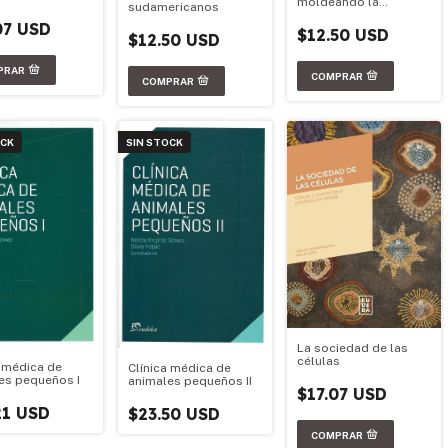
moldeando la
sudamericanos
naturaleza
07 USD
$12.50 USD
$12.50 USD
OCK
SIN STOCK
La sociedad de las
células
a médica de
Clínica médica de
es pequeños I
animales pequeños II
$17.07 USD
21 USD
$23.50 USD