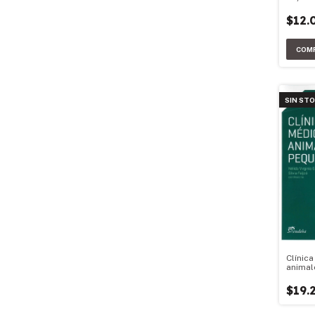
$12.
SIN ST
Clínic
animal
$19.