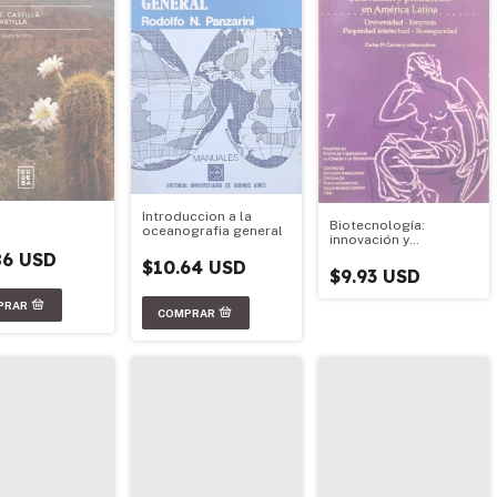
Introduccion a la
Biotecnología:
oceanografia general
innovación y
producción en
86 USD
$10.64 USD
América Latina
$9.93 USD