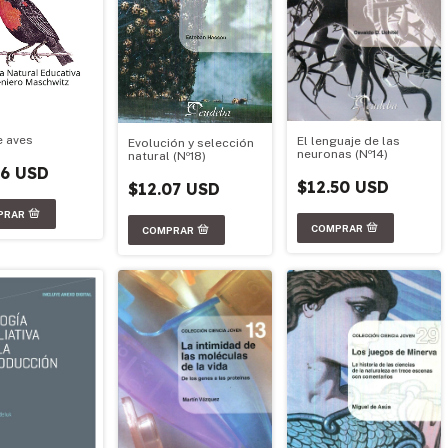
e aves
El lenguaje de las
Evolución y selección
neuronas (Nº14)
natural (Nº18)
86 USD
$12.50 USD
$12.07 USD