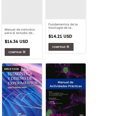
Fundamentos de la
fisiología de la
Manual de métodos
gestación y el parto
para el estudio de
de los animales
$14.21 USD
sistemas
domésticos
planctónicos marinos
$16.36 USD
SIN STOCK