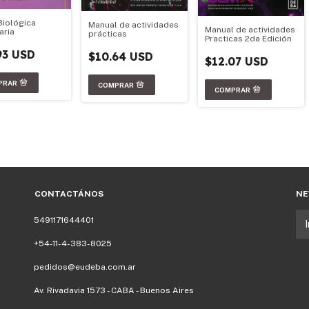
Biológica
Manual de actividades
Manual de actividades
aria
prácticas
Practicas 2da Edición
93 USD
$10.64 USD
$12.07 USD
CONTACTÁNOS
NE
5491171644401
+54-11-4-383-8025
pedidos@eudeba.com.ar
Av. Rivadavia 1573 - CABA - Buenos Aires