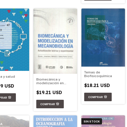
Temas de
Biofísicoquímica
 y salud
Biomecánica y
modelización en
$18.21 USD
79 USD
mecanobiología
$19.21 USD
SIN STOCK