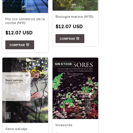
Biología marina (Nº15)
Por los senderos de la
noche (Nº11)
$12.07 USD
$12.07 USD
SIN STOCK
Invasores
Sexo salvaje