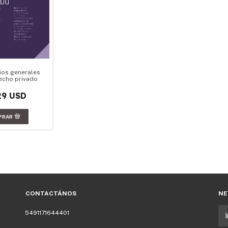
pios generales
echo privado
29 USD
CONTACTÁNOS
NE
5491171644401