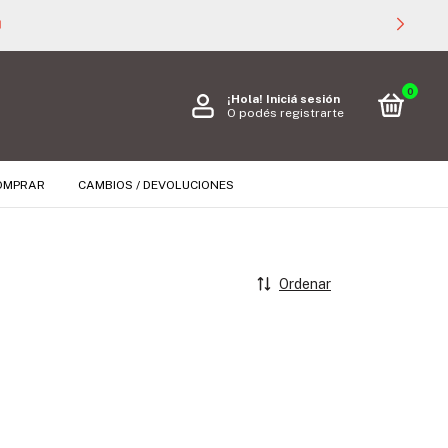

0
¡Hola!
Iniciá sesión
O podés registrarte
OMPRAR
CAMBIOS / DEVOLUCIONES
Ordenar