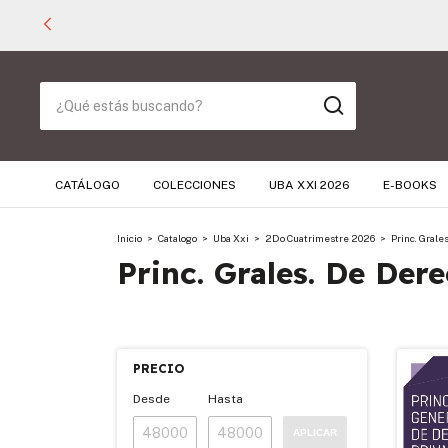
CATÁLOGO
COLECCIONES
UBA XXI 2026
E-BOOKS
Inicio
>
Catalogo
>
Uba Xxi
>
2Do Cuatrimestre 2026
>
Princ. Grale
Princ. Grales. De Der
PRECIO
Desde
Hasta
APLICAR