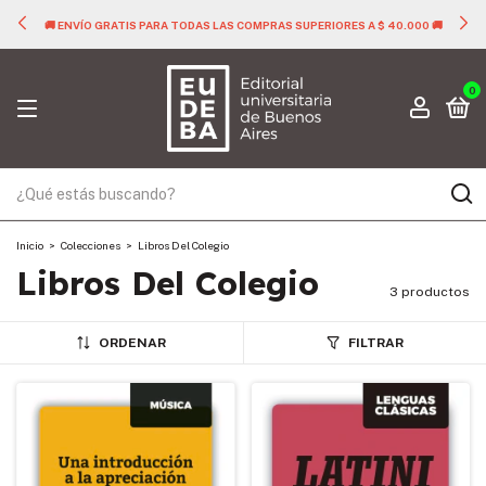
🚚 ENVÍO GRATIS PARA TODAS LAS COMPRAS SUPERIORES A $ 40.000 🚚
0
Inicio
>
Colecciones
>
Libros Del Colegio
Libros Del Colegio
3 productos
ORDENAR
FILTRAR