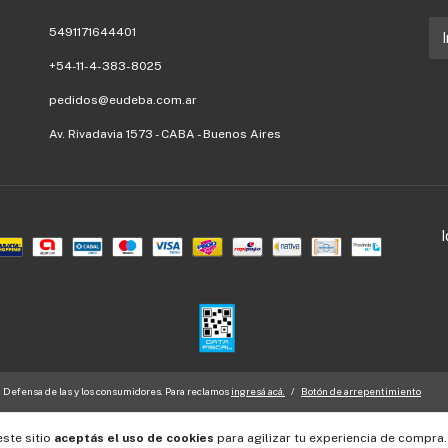
5491171644401
+54-11-4-383-8025
pedidos@eudeba.com.ar
Av. Rivadavia 1573 - CABA - Buenos Aires
Defensa de las y los consumidores. Para reclamos
ingresá acá.
/
Botón de arrepentimiento
este sitio
aceptás el uso de cookies
para agilizar tu experiencia de compra.