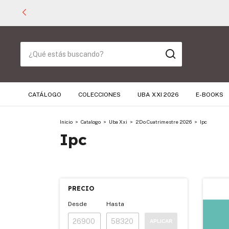
CATÁLOGO
COLECCIONES
UBA XXI 2026
E-BOOKS
Inicio
>
Catalogo
>
Uba Xxi
>
2Do Cuatrimestre 2026
>
Ipc
Ipc
PRECIO
Desde
Hasta
APLICAR