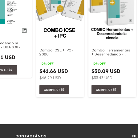
edando la
 - UBA XXI -
Combo ICSE + IPC -
Combo Herramientas
l Oficial 2026
2026
+ Desenredando -
21 USD
2026
-
10
%
OFF
-
10
%
OFF
$41.66 USD
$30.09 USD
$46.29 USD
$33.43 USD
CONTACTÁNOS
NE