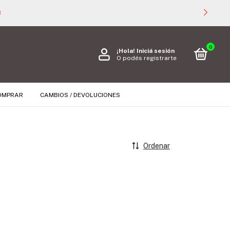

0
¡Hola!
Iniciá sesión
O podés registrarte
OMPRAR
CAMBIOS / DEVOLUCIONES
Ordenar