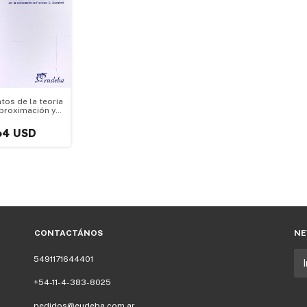
tos de la teoría
aproximación y
cación al
 óptimo de
64 USD
Fir
CONTACTÁNOS
NE
5491171644401
+54-11-4-383-8025
pedidos@eudeba.com.ar