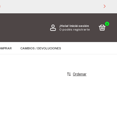

0
¡Hola!
Iniciá sesión
O podés registrarte
OMPRAR
CAMBIOS / DEVOLUCIONES
Ordenar