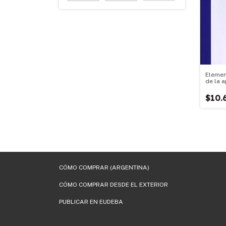
Elemen
de la 
su apli
diseño
$10.
filtros 
CÓMO COMPRAR (ARGENTINA)
CÓMO COMPRAR DESDE EL EXTERIOR
PUBLICAR EN EUDEBA