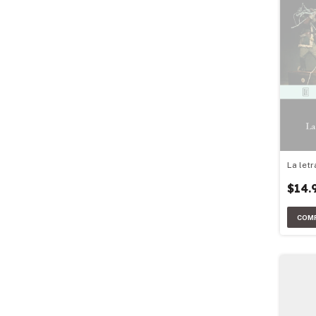
La letr
$14.