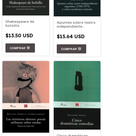
Shakespeare de
Apuntes sobre teatro
bolsillo
independiente
argentino (1930-1975)
y otras cuestiones
$13.50 USD
$15.64 USD
conexas
Cinco dramáticas