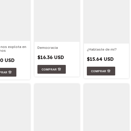
 nos explota en
Democracia
¿Hablaste de mí?
nos
$16.36 USD
$15.64 USD
50 USD