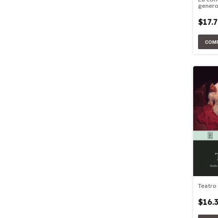
genero
radiot
$17.
Teatro 
$16.