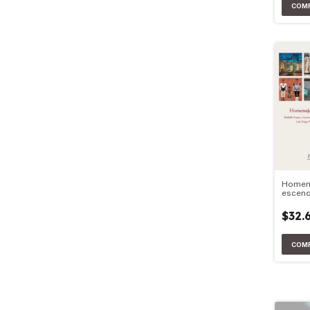
Homena
esceno
argent
$32.