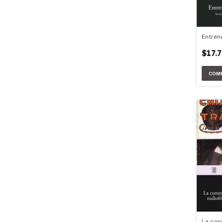
Entren
$17.
La con