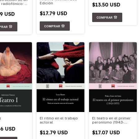
Edición
$13.50 USD
 radiofónico: el
eatro
$17.79 USD
79 USD
El ritmo en el trabajo
El teatro en el primer
I
actoral
peronismo (1943-
1955)
36 USD
$12.79 USD
$17.07 USD