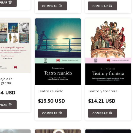
je a la
grafía
ina
Teatro y frontera
Teatro reunido
64 USD
$14.21 USD
$13.50 USD