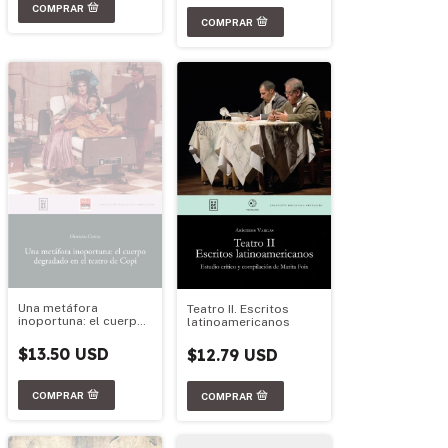
Una metáfora
Teatro II. Escritos
inoportuna: el cuerpo
latinoamericanos
degradado en el
teatro de Copi
$13.50 USD
$12.79 USD