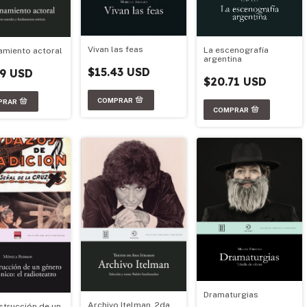
Vivan las feas
La escenografía
amiento actoral
argentina
$15.43 USD
79 USD
$20.71 USD
Dramaturgias
Archivo Itelman. 2da
strucción de un