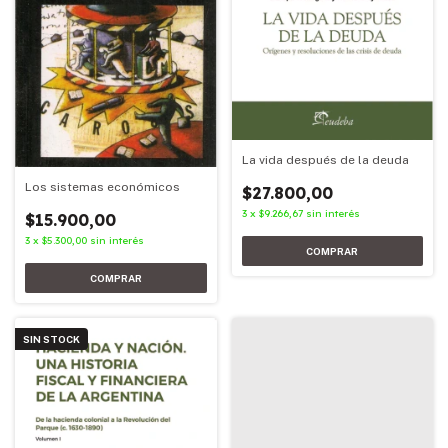
La vida después de la deuda
Los sistemas económicos
$27.800,00
3
x
$9.266,67
sin interés
$15.900,00
3
x
$5.300,00
sin interés
SIN STOCK