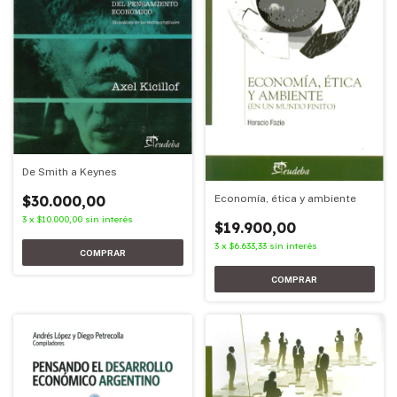
De Smith a Keynes
$30.000,00
Economía, ética y ambiente
3
x
$10.000,00
sin interés
$19.900,00
3
x
$6.633,33
sin interés