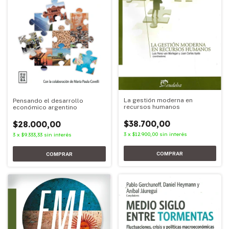
La gestión moderna en
Pensando el desarrollo
recursos humanos
económico argentino
$38.700,00
$28.000,00
3
x
$12.900,00
sin interés
3
x
$9.333,33
sin interés