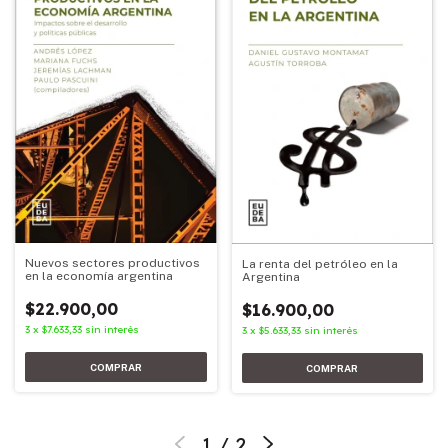
Nuevos sectores productivos
La renta del petróleo en la
en la economía argentina
Argentina
$22.900,00
$16.900,00
3
x
$7.633,33
sin interés
3
x
$5.633,33
sin interés
1
/
2