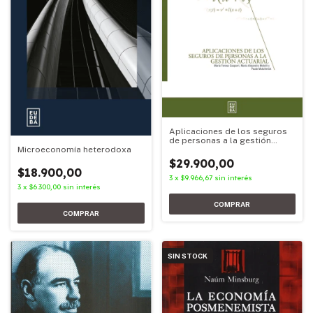
Aplicaciones de los seguros
de personas a la gestión
actuarial
Microeconomía heterodoxa
$29.900,00
$18.900,00
3
x
$9.966,67
sin interés
3
x
$6.300,00
sin interés
SIN STOCK