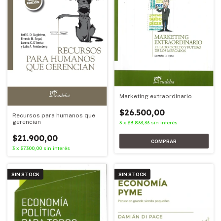
Marketing extraordinario
$26.500,00
Recursos para humanos que
gerencian
3
x
$8.833,33
sin interés
$21.900,00
3
x
$7.300,00
sin interés
SIN STOCK
SIN STOCK