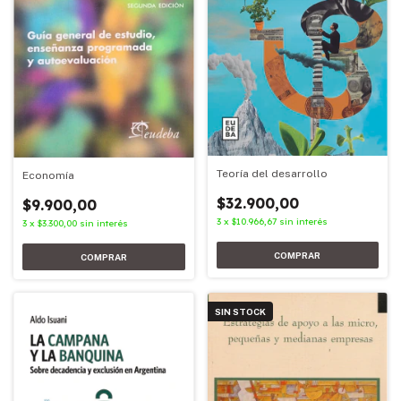
Teoría del desarrollo
Economía
$32.900,00
$9.900,00
3
x
$10.966,67
sin interés
3
x
$3.300,00
sin interés
SIN STOCK