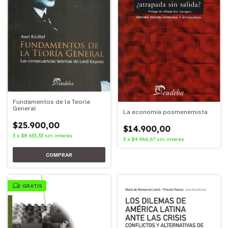
Fundamentos de la Teoría
General
La economía posmenemista
$25.900,00
$14.900,00
3
x
$8.633,33
sin interés
3
x
$4.966,67
sin interés
GRATIS