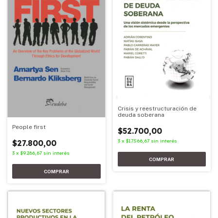
Crisis y reestructuración de
deuda soberana
People first
$52.700,00
3
x
$17.566,67
sin interés
$27.800,00
3
x
$9.266,67
sin interés