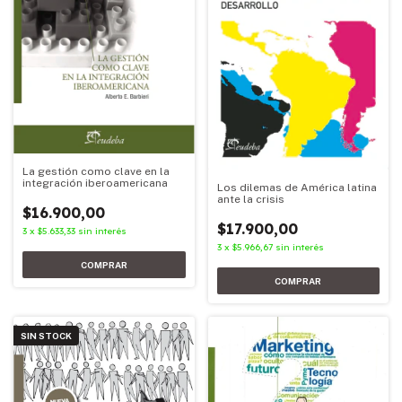
La gestión como clave en la
integración iberoamericana
Los dilemas de América latina
ante la crisis
$16.900,00
$17.900,00
3
x
$5.633,33
sin interés
3
x
$5.966,67
sin interés
SIN STOCK