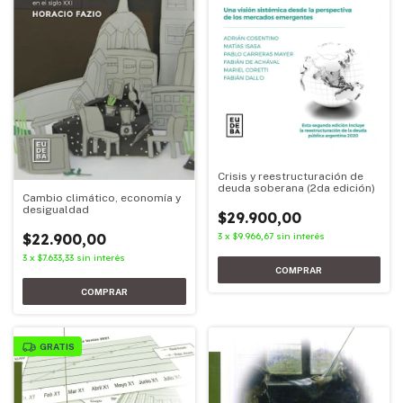
Crisis y reestructuración de
deuda soberana (2da edición)
Cambio climático, economía y
desigualdad
$29.900,00
3
x
$9.966,67
sin interés
$22.900,00
3
x
$7.633,33
sin interés
GRATIS