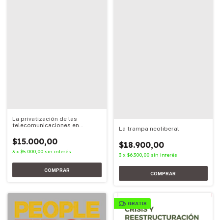
La privatización de las
telecomunicaciones en
La trampa neoliberal
América Latina
$15.000,00
$18.900,00
3
x
$5.000,00
sin interés
3
x
$6.300,00
sin interés
GRATIS