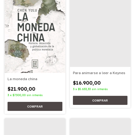
Para animarse a leer a Keynes
La moneda china
$16.900,00
$21.900,00
3
x
$5.633,33
sin interés
3
x
$7.300,00
sin interés