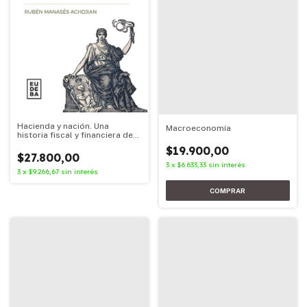
Hacienda y nación. Una
Macroeconomía
historia fiscal y financiera de
la argentina
$19.900,00
$27.800,00
3
x
$6.633,33
sin interés
3
x
$9.266,67
sin interés