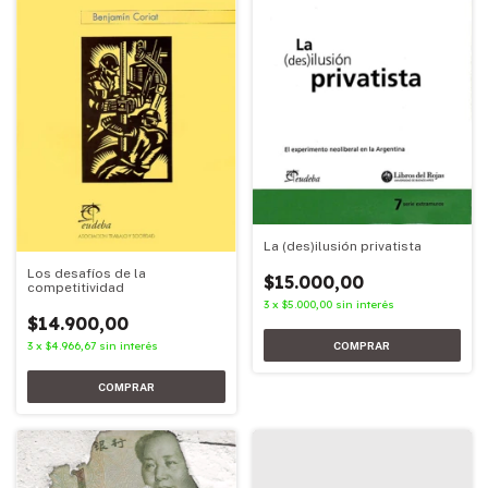
La (des)ilusión privatista
Los desafíos de la
$15.000,00
competitividad
3
x
$5.000,00
sin interés
$14.900,00
3
x
$4.966,67
sin interés