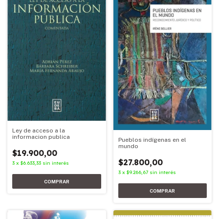
Ley de acceso a la
informacion publica
Pueblos indígenas en el
mundo
$19.900,00
$27.800,00
3
x
$6.633,33
sin interés
3
x
$9.266,67
sin interés