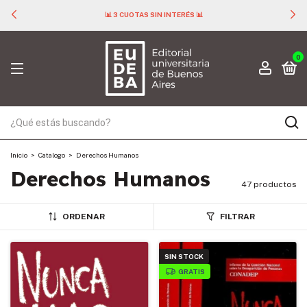
📊 3 CUOTAS SIN INTERÉS 📊
0
Inicio
>
Catalogo
>
Derechos Humanos
Derechos Humanos
47 productos
ORDENAR
FILTRAR
SIN STOCK
GRATIS