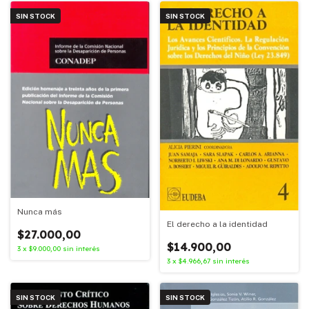
SIN STOCK
SIN STOCK
Nunca más
El derecho a la identidad
$27.000,00
$14.900,00
3
x
$9.000,00
sin interés
3
x
$4.966,67
sin interés
SIN STOCK
SIN STOCK