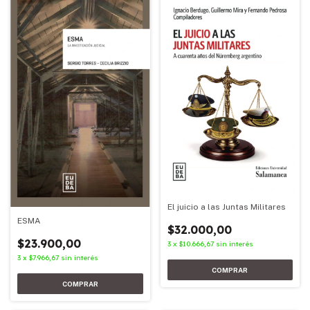
El juicio a las Juntas Militares
ESMA
$32.000,00
$23.900,00
3
x
$10.666,67
sin interés
3
x
$7.966,67
sin interés