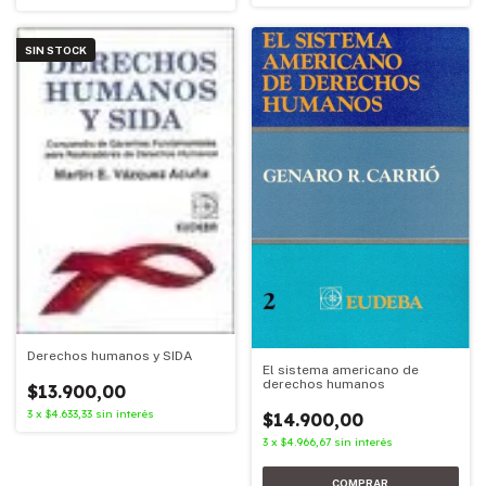
SIN STOCK
Derechos humanos y SIDA
El sistema americano de
derechos humanos
$13.900,00
3
x
$4.633,33
sin interés
$14.900,00
3
x
$4.966,67
sin interés