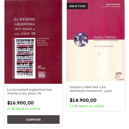
SIN STOCK
Utopía y libertad. Los
La sociedad argentina hoy
derechos humanos: ¿una
frente a los años 70
ideología?
$14.900,00
$16.900,00
3
x
$4.966,67
sin interés
3
x
$5.633,33
sin interés