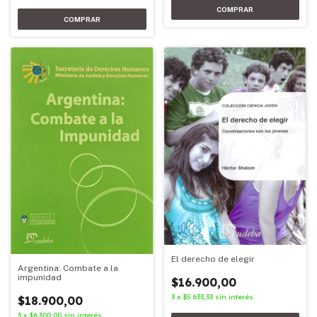
El derecho de elegir
Argentina: Combate a la
impunidad
$16.900,00
3
x
$5.633,33
sin interés
$18.900,00
3
x
$6.300,00
sin interés