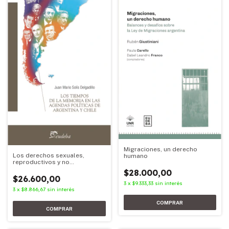
Migraciones, un derecho
Los derechos sexuales,
humano
reproductivos y no
reproductivos, incluido el
$28.000,00
derecho al aborto, como
$26.600,00
derecho
3
x
$9.333,33
sin interés
3
x
$8.866,67
sin interés