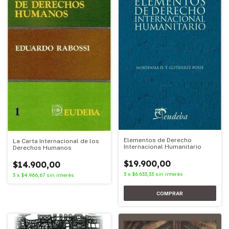
Elementos de Derecho
La Carta Internacional de los
Internacional Humanitario
Derechos Humanos
$19.900,00
$14.900,00
3
x
$6.633,33
sin interés
3
x
$4.966,67
sin interés