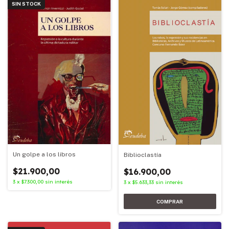
SIN STOCK
Un golpe a los libros
Biblioclastía
$21.900,00
$16.900,00
3
x
$7.300,00
sin interés
3
x
$5.633,33
sin interés