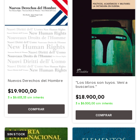
Nuevos Derechos del Hombre
"Los libros son tuyos. Vení a
buscarlos."
$19.900,00
$18.900,00
3
x
$6.633,33
sin interés
3
x
$6.300,00
sin interés
SIN STOCK