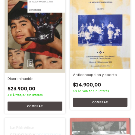
Anticoncepcion y aborto
Discriminación
$14.900,00
$23.900,00
3
x
$4.966,67
sin interés
3
x
$7.966,67
sin interés