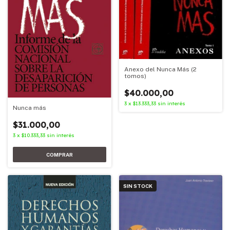
Anexo del Nunca Más (2
tomos)
$40.000,00
3
x
$13.333,33
sin interés
Nunca más
$31.000,00
3
x
$10.333,33
sin interés
SIN STOCK