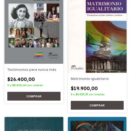
Testimonios para nunca más
$26.400,00
Matrimonio igualitario
3
x
$8.800,00
sin interés
$19.900,00
3
x
$6.633,33
sin interés