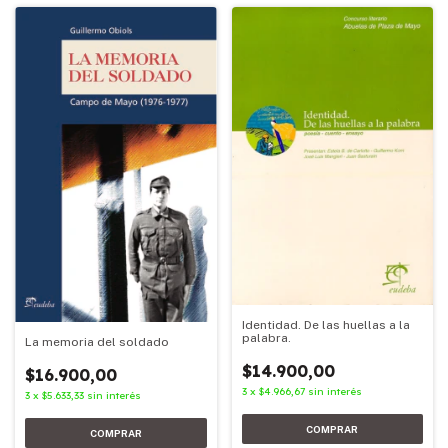
Identidad. De las huellas a la
palabra.
La memoria del soldado
$14.900,00
$16.900,00
3
x
$4.966,67
sin interés
3
x
$5.633,33
sin interés