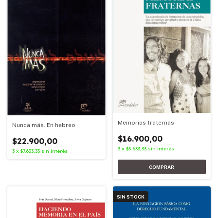
Memorias fraternas
Nunca más. En hebreo
$16.900,00
$22.900,00
3
x
$5.633,33
sin interés
3
x
$7.633,33
sin interés
SIN STOCK