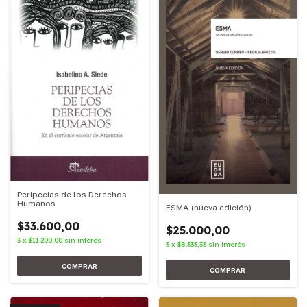
Peripecias de los Derechos
Humanos
ESMA (nueva edición)
$33.600,00
$25.000,00
3
x
$11.200,00
sin interés
3
x
$8.333,33
sin interés