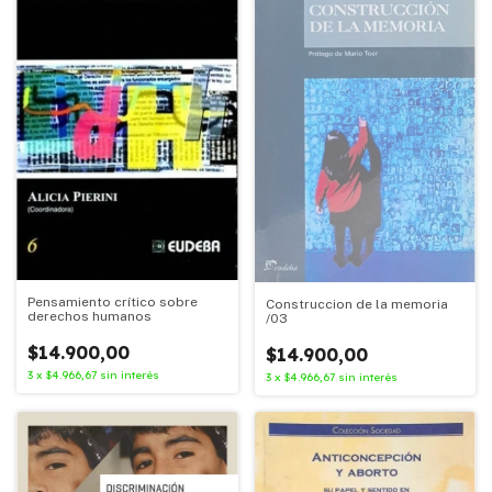
Pensamiento crítico sobre
Construccion de la memoria
derechos humanos
/03
$14.900,00
$14.900,00
3
x
$4.966,67
sin interés
3
x
$4.966,67
sin interés