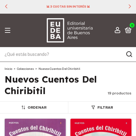
📊 3 CUOTAS SIN INTERÉS 📊
0
Inicio
>
Colecciones
>
Nuevos Cuentos Del Chiribitil
Nuevos Cuentos Del
Chiribitil
19 productos
ORDENAR
FILTRAR