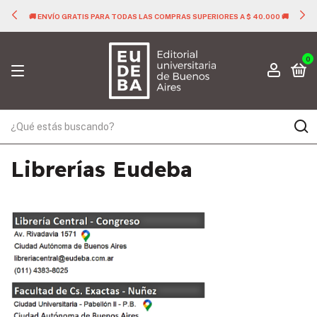
🚚 ENVÍO GRATIS PARA TODAS LAS COMPRAS SUPERIORES A $ 40.000 🚚
0
Librerías Eudeba