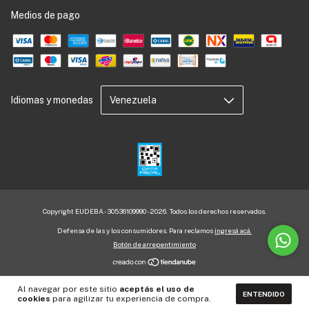
Medios de pago
Idiomas y monedas
Copyright EUDEBA - 30536109990 - 2026. Todos los derechos reservados.
Defensa de las y los consumidores. Para reclamos
ingresá acá.
Botón de arrepentimiento
Al navegar por este sitio
aceptás el uso de
ENTENDIDO
cookies
para agilizar tu experiencia de compra.