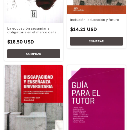
Inclusión, educación y futuro
La educación secundaria
$14.21 USD
obligatoria en el marco de las
reformas educativas
nacionales
$18.50 USD