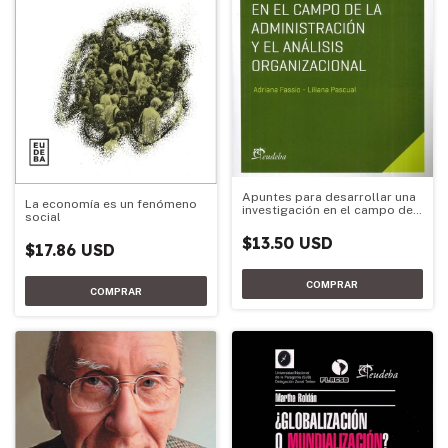
Apuntes para desarrollar una
La economía es un fenómeno
investigación en el campo de
social
la administración y el análisis
organizaci
$13.50 USD
$17.86 USD