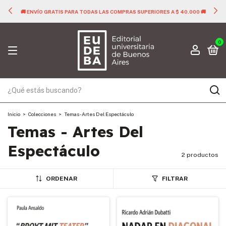
🚚 ENVÍO GRATIS PARA TODAS LAS COMPRAS SUPERIORES A $ 40.000 🚚
0
Inicio
>
Colecciones
>
Temas - Artes Del Espectáculo
Temas - Artes Del
Espectáculo
2 productos
ORDENAR
FILTRAR