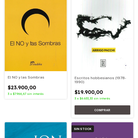
El NO y las Sombras
Escritos hobbesianos (1978-
1990)
$23.900,00
$19.900,00
3
x
$7.966,67
sin interés
3
x
$6.633,33
sin interés
SIN STOCK