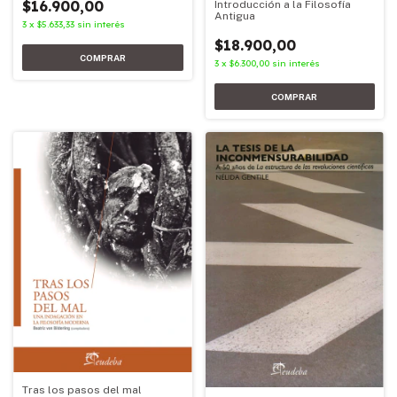
$16.900,00
Introducción a la Filosofía
Antigua
3
x
$5.633,33
sin interés
$18.900,00
3
x
$6.300,00
sin interés
Tras los pasos del mal