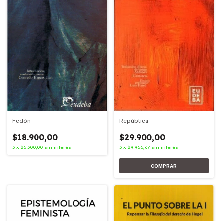
República
Fedón
$29.900,00
$18.900,00
3
x
$9.966,67
sin interés
3
x
$6.300,00
sin interés