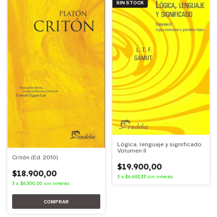
SIN STOCK
Lógica, lenguaje y significado.
Volumen II
Critón (Ed. 2010)
$19.900,00
$18.900,00
3
x
$6.633,33
sin interés
3
x
$6.300,00
sin interés