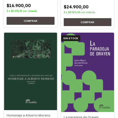
$16.900,00
$24.900,00
3
x
$5.633,33
sin interés
3
x
$8.300,00
sin interés
SIN STOCK
Homenaje a Alberto Moreno
La paradoja de Orayen