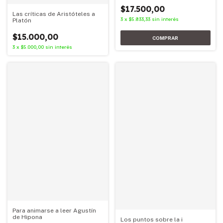
$17.500,00
Las críticas de Aristóteles a
3
x
$5.833,33
sin interés
Platón
$15.000,00
3
x
$5.000,00
sin interés
Para animarse a leer Agustín
de Hipona
Los puntos sobre la i