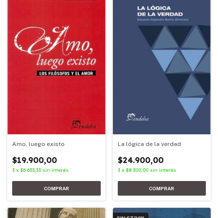
La lógica de la verdad
Amo, luego existo
$24.900,00
$19.900,00
3
x
$8.300,00
sin interés
3
x
$6.633,33
sin interés
SIN STOCK