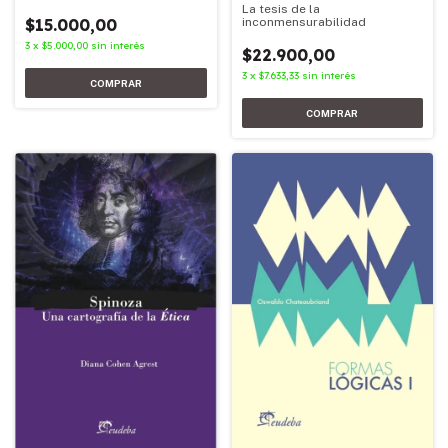
La tesis de la
inconmensurabilidad
$15.000,00
3
x
$5.000,00
sin interés
$22.900,00
3
x
$7.633,33
sin interés