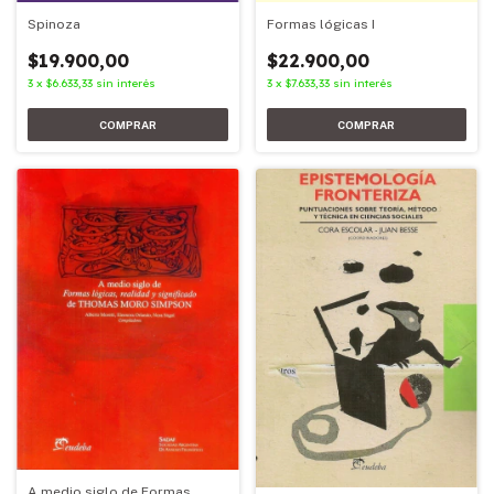
Spinoza
Formas lógicas I
$19.900,00
$22.900,00
3
x
$6.633,33
sin interés
3
x
$7.633,33
sin interés
A medio siglo de Formas