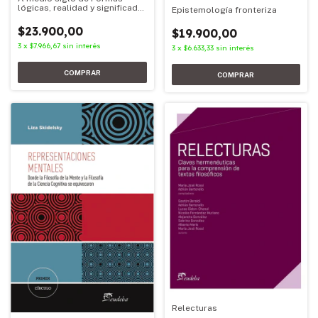
lógicas, realidad y significado
Epistemología fronteriza
de Thomas Moro Simpson
$23.900,00
$19.900,00
3
x
$7.966,67
sin interés
3
x
$6.633,33
sin interés
Relecturas