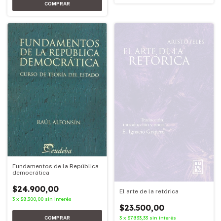
Fundamentos de la República
democrática
$24.900,00
El arte de la retórica
3
x
$8.300,00
sin interés
$23.500,00
3
x
$7.833,33
sin interés