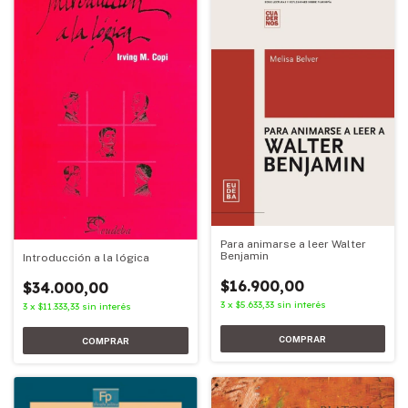
Para animarse a leer Walter
Benjamin
Introducción a la lógica
$16.900,00
$34.000,00
3
x
$5.633,33
sin interés
3
x
$11.333,33
sin interés