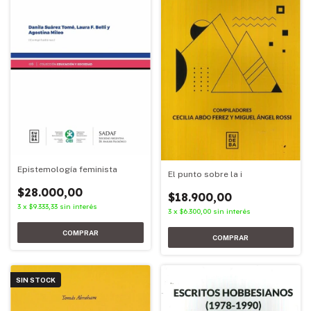
Epistemología feminista
El punto sobre la i
$28.000,00
$18.900,00
3
x
$9.333,33
sin interés
3
x
$6.300,00
sin interés
SIN STOCK