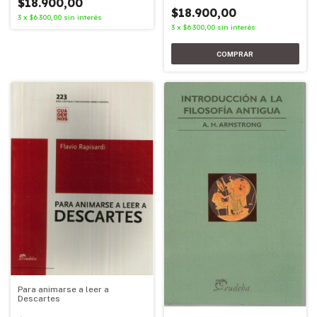
$18.900,00
$18.900,00
3
x
$6.300,00
sin interés
3
x
$6.300,00
sin interés
Para animarse a leer a
Descartes