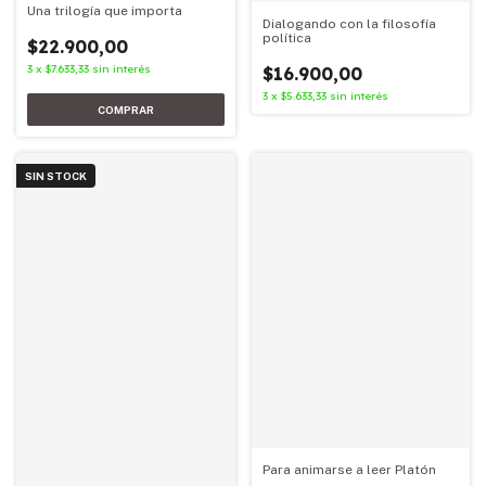
Una trilogía que importa
Dialogando con la filosofía
política
$22.900,00
3
x
$7.633,33
sin interés
$16.900,00
3
x
$5.633,33
sin interés
SIN STOCK
Para animarse a leer Platón