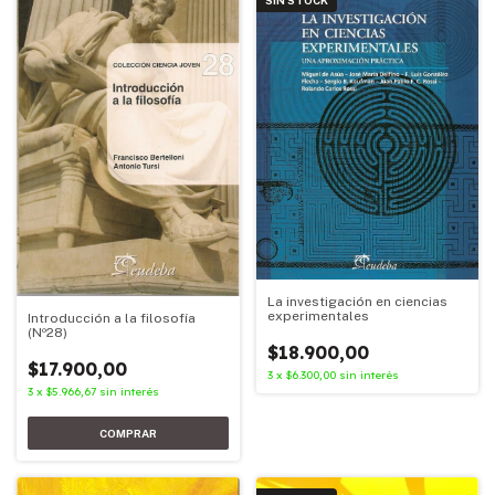
La investigación en ciencias
experimentales
Introducción a la filosofía
(Nº28)
$18.900,00
$17.900,00
3
x
$6.300,00
sin interés
3
x
$5.966,67
sin interés