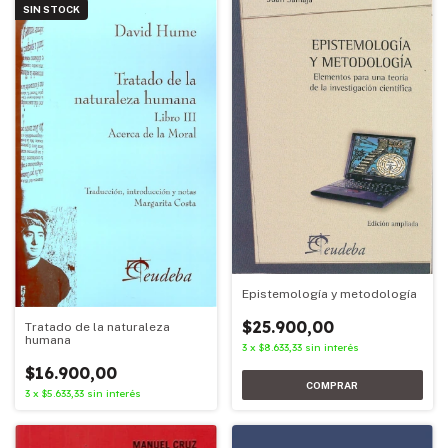
SIN STOCK
Epistemología y metodología
$25.900,00
Tratado de la naturaleza
humana
3
x
$8.633,33
sin interés
$16.900,00
3
x
$5.633,33
sin interés