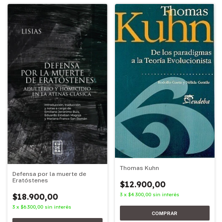
Thomas Kuhn
Defensa por la muerte de
Eratóstenes
$12.900,00
3
x
$4.300,00
sin interés
$18.900,00
3
x
$6.300,00
sin interés