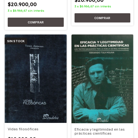
$20.900,00
3
x
$6.966,67
sin interés
3
x
$6.966,67
sin interés
SIN STOCK
Vidas filosóficas
Eficacia y legitimidad en las
prácticas científicas