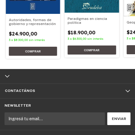
Paradigmas en ciencia
Autoridades, formas de
Geop
política
gobierno y representación
$2
$18.900,00
$24.900,00
3
x
$8
3
x
$6.300,00
sin interés
3
x
$8.300,00
sin interés
CONTACTÁNOS
NEWSLETTER