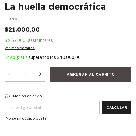
La huella democrática
SKU:
18691
$21.000,00
3
x
$7.000,00
sin interés
Ver más detalles
Envío gratis
superando los
$40.000,00
Entregas para el CP:
CAMBIAR CP
Medios de envío
CALCULAR
No sé mi código postal