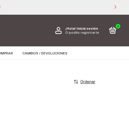

0
¡Hola!
Iniciá sesión
O podés registrarte
OMPRAR
CAMBIOS / DEVOLUCIONES
Ordenar