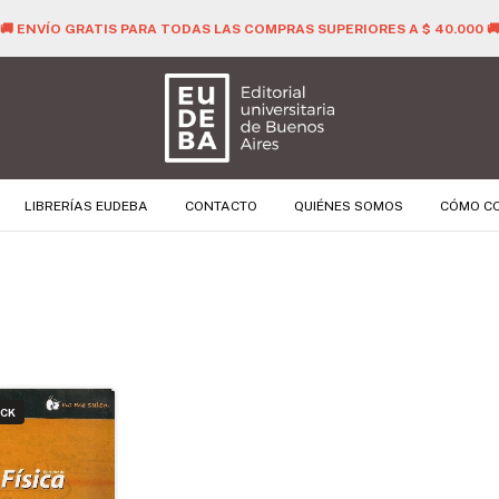
🚚 ENVÍO GRATIS PARA TODAS LAS COMPRAS SUPERIORES A $ 40.000 
LIBRERÍAS EUDEBA
CONTACTO
QUIÉNES SOMOS
CÓMO C
OCK