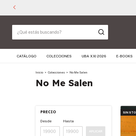
CATÁLOGO
COLECCIONES
UBA XXI 2026
E-BOOKS
Inicio
>
Colecciones
>
No Me Salen
No Me Salen
PRECIO
SIN ST
Desde
Hasta
APLICAR