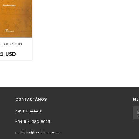
ios de Física
21 USD
CONTACTÁNOS
NE
5491171644401
+54-11-4-383-8025
pedidos@eudeba.com.ar