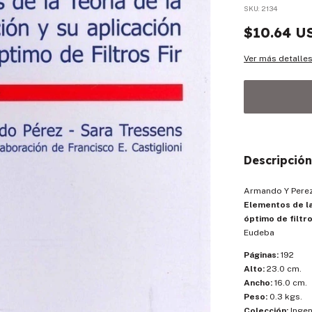
SKU:
2134
$10.64 U
Ver más detalle
Descripción
Armando Y Pere
Elementos de la 
óptimo de filtro
Eudeba
Páginas:
192
Alto:
23.0 cm.
Ancho:
16.0 cm.
Peso:
0.3 kgs.
Colección:
Ingen