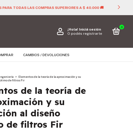

0
¡Hola!
Iniciá sesión
O podés registrarte
OMPRAR
CAMBIOS / DEVOLUCIONES
Ingeniería
>
Elementos de la teoría de la aproximación y su
ptimo de filtros Fir
tos de la teoría de
oximación y su
ción al diseño
 de filtros Fir