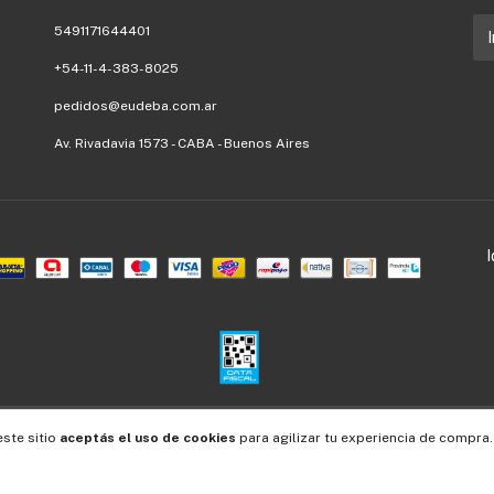
5491171644401
+54-11-4-383-8025
pedidos@eudeba.com.ar
Av. Rivadavia 1573 - CABA - Buenos Aires
Defensa de las y los consumidores. Para reclamos
ingresá acá.
/
Botón de arrepentimiento
este sitio
aceptás el uso de cookies
para agilizar tu experiencia de compra.