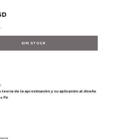
SD
s
z
teoría de la aproximación y su aplicación al diseño
s Fir
iería