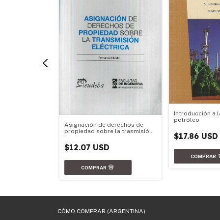
Introducción a l
petróleo
Asignación de derechos de
n
propiedad sobre la trasmisión
 de transporte
$17.86 USD
eléctrica
trica
$12.07 USD
CÓMO COMPRAR (ARGENTINA)