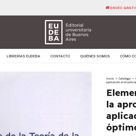
🚚 ENVÍO GRATIS PARA TODAS LAS COMPRAS SUPERIORES A $ 40.000 
LIBRERÍAS EUDEBA
CONTACTO
QUIÉNES SOMOS
CÓMO C
Inicio
>
Catalogo
>
aplicación al diseño ó
Elemen
la apr
aplica
óptimo