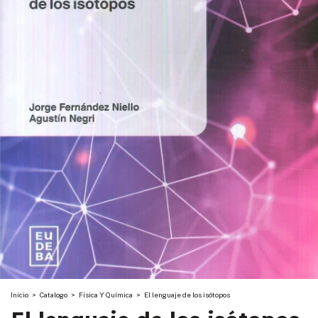
Inicio
>
Catalogo
>
Física Y Química
>
El lenguaje de los isótopos