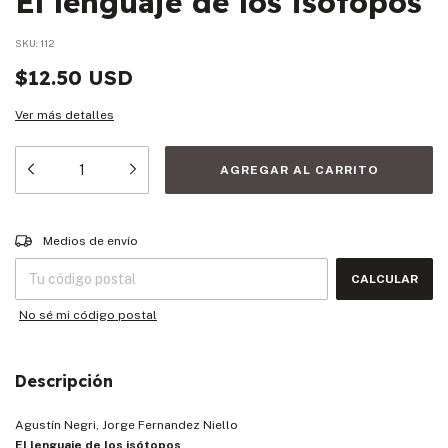
El lenguaje de los isótopos
SKU:
112
$12.50 USD
Ver más detalles
Entregas para el CP:
CAMBIAR CP
Medios de envío
CALCULAR
No sé mi código postal
Descripción
Agustín Negri, Jorge Fernandez Niello
El lenguaje de los isótopos