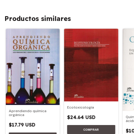
Productos similares
Ecotoxicología
Aprendiendo química
orgánica
$24.64 USD
Quím
ácid
$17.79 USD
acu
$10