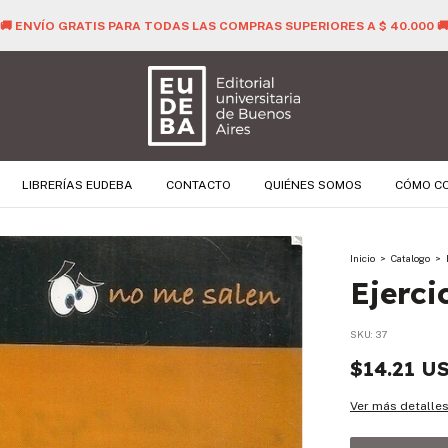
TODAS LAS COMPRAS SUPERIORES A $ 40.000 🚚
LIBRERÍAS EUDEBA
CONTACTO
QUIÉNES SOMOS
CÓMO C
Inicio
>
Catalogo
>
Ejerci
SKU:
37
$14.21 U
Ver más detalle