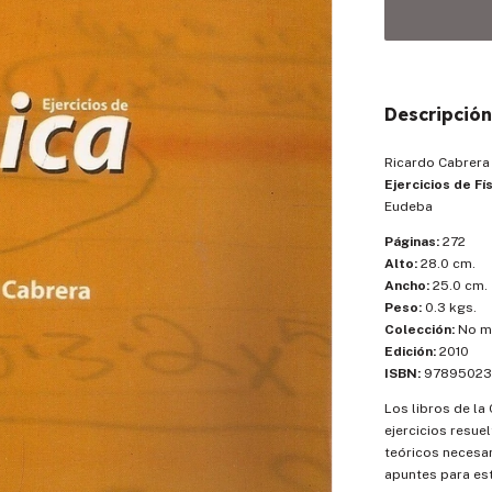
Descripción
Ricardo Cabrera
Ejercicios de Fí
Eudeba
Páginas:
272
Alto:
28.0 cm.
Ancho:
25.0 cm.
Peso:
0.3 kgs.
Colección:
No m
Edición:
2010
ISBN:
97895023
Los libros de la
ejercicios resue
teóricos necesar
apuntes para est