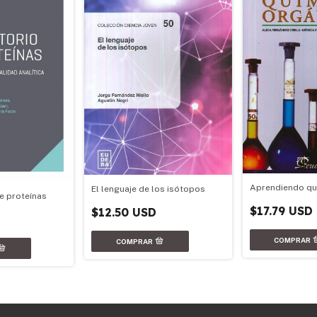
Aprendiendo qu
El lenguaje de los isótopos
de proteínas
$17.79 USD
$12.50 USD