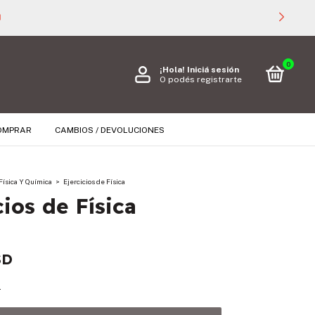
0
¡Hola!
Iniciá sesión
O podés registrarte
OMPRAR
CAMBIOS / DEVOLUCIONES
Física Y Química
>
Ejercicios de Física
cios de Física
SD
s