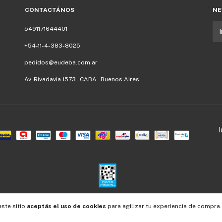
CONTACTÁNOS
NE
5491171644401
+54-11-4-383-8025
pedidos@eudeba.com.ar
Av. Rivadavia 1573 - CABA - Buenos Aires
este sitio
aceptás el uso de cookies
para agilizar tu experiencia de compra.
Defensa de las y los consumidores. Para reclamos
ingresá acá.
/
Botón de arrepentimiento