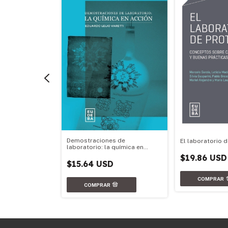
ítica
Demostraciones de
El laboratorio 
laboratorio: la química en
acción
$19.86 USD
$15.64 USD