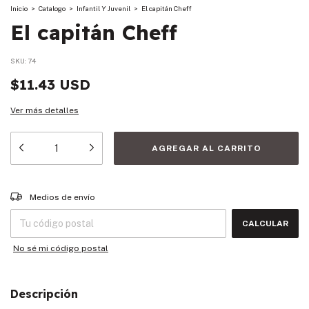
Inicio
>
Catalogo
>
Infantil Y Juvenil
>
El capitán Cheff
El capitán Cheff
SKU:
74
$11.43 USD
Ver más detalles
Entregas para el CP:
CAMBIAR CP
Medios de envío
CALCULAR
No sé mi código postal
Descripción