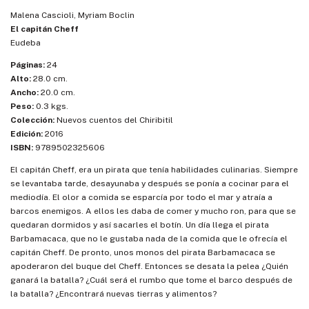
Malena Cascioli, Myriam Boclin
El capitán Cheff
Eudeba
Páginas:
24
Alto:
28.0 cm.
Ancho:
20.0 cm.
Peso:
0.3 kgs.
Colección:
Nuevos cuentos del Chiribitil
Edición:
2016
ISBN:
9789502325606
El capitán Cheff, era un pirata que tenía habilidades culinarias. Siempre
se levantaba tarde, desayunaba y después se ponía a cocinar para el
mediodía. El olor a comida se esparcía por todo el mar y atraía a
barcos enemigos. A ellos les daba de comer y mucho ron, para que se
quedaran dormidos y así sacarles el botín. Un día llega el pirata
Barbamacaca, que no le gustaba nada de la comida que le ofrecía el
capitán Cheff. De pronto, unos monos del pirata Barbamacaca se
apoderaron del buque del Cheff. Entonces se desata la pelea ¿Quién
ganará la batalla? ¿Cuál será el rumbo que tome el barco después de
la batalla? ¿Encontrará nuevas tierras y alimentos?