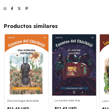
Productos similares
La noche más fría
Una hormiga distraída
Los 
$11.43 USD
$11.43 USD
$11