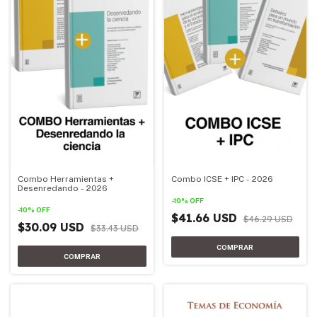
Combo Herramientas +
Combo ICSE + IPC - 2026
Desenredando - 2026
-
10
%
OFF
-
10
%
OFF
$41.66 USD
$46.29 USD
$30.09 USD
$33.43 USD