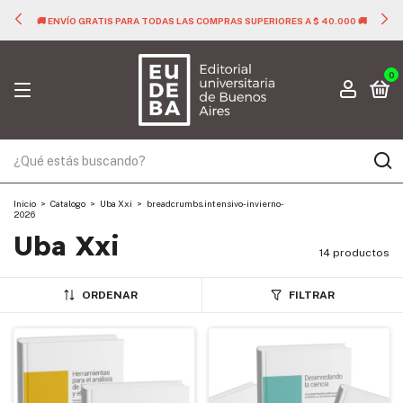
🚚 ENVÍO GRATIS PARA TODAS LAS COMPRAS SUPERIORES A $ 40.000 🚚
0
Inicio
>
Catalogo
>
Uba Xxi
>
breadcrumbs.intensivo-invierno-
2026
Uba Xxi
14 productos
ORDENAR
FILTRAR