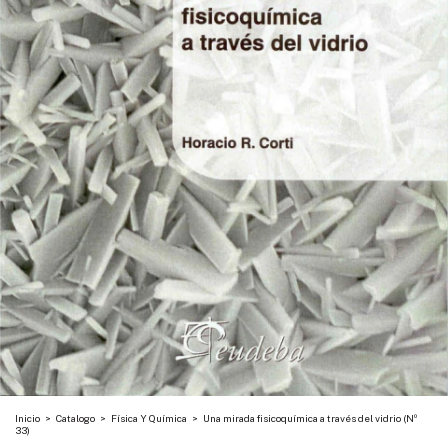
Inicio
>
Catalogo
>
Física Y Química
>
Una mirada fisicoquímica a través del vidrio (Nº
33)