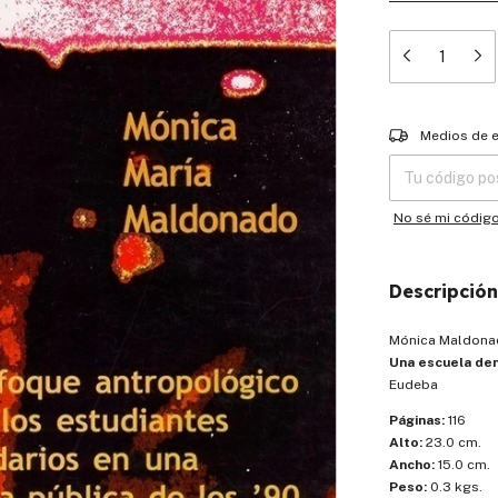
Entregas para el
Medios de 
No sé mi códig
Descripción
Mónica Maldona
Una escuela den
Eudeba
Páginas:
116
Alto:
23.0 cm.
Ancho:
15.0 cm.
Peso:
0.3 kgs.