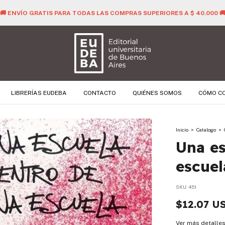
🚚 ENVÍO GRATIS PARA TODAS LAS COMPRAS SUP
LIBRERÍAS EUDEBA
CONTACTO
QUIÉNES SOMOS
CÓMO C
Inicio
>
Catalogo
>
Una es
escuel
SKU:
451
$12.07 U
Ver más detalle