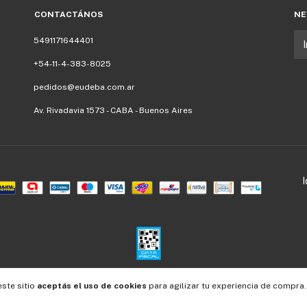
CONTACTÁNOS
NE
5491171644401
+54-11-4-383-8025
pedidos@eudeba.com.ar
Av. Rivadavia 1573 - CABA - Buenos Aires
este sitio
aceptás el uso de cookies
para agilizar tu experiencia de compra.
Defensa de las y los consumidores. Para reclamos
ingresá acá.
/
Botón de arrepentimiento