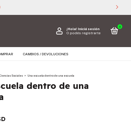
ERIORES A $ 40.000 🚚
0
¡Hola!
Iniciá sesión
O podés registrarte
OMPRAR
CAMBIOS / DEVOLUCIONES
Ciencias Sociales
>
Una escuela dentro de una escuela
cuela dentro de una
a
SD
s