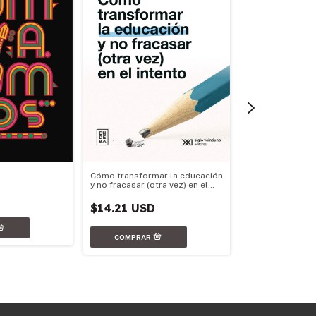
Cómo transformar la educación
y no fracasar (otra vez) en el
intento
Escuela secundar
$14.21 USD
y participación
$14.21 USD