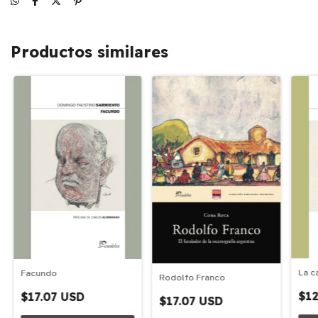
Productos similares
La c
Facundo
Rodolfo Franco
$12
$17.07 USD
$17.07 USD