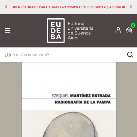
🚚 ENVÍO GRATIS PARA TODAS LAS COMPRAS SUPERIORES A $ 40.000 🚚
0