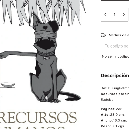
Entregas para el
Medios de 
No sé mi códig
Descripción
Itatí Di Gugliel
Recursos para 
Eudeba
Páginas:
232
Alto:
23.0 cm.
Ancho:
16.0 cm.
Peso:
0.3 kgs.