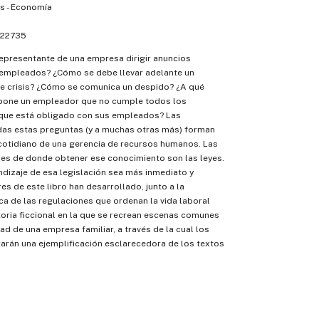
 - Economía
22735
epresentante de una empresa dirigir anuncios
 empleados? ¿Cómo se debe llevar adelante un
e crisis? ¿Cómo se comunica un despido? ¿A qué
pone un empleador que no cumple todos los
s que está obligado con sus empleados? Las
das estas preguntas (y a muchas otras más) forman
cotidiano de una gerencia de recursos humanos. Las
les de donde obtener ese conocimiento son las leyes.
ndizaje de esa legislación sea más inmediato y
es de este libro han desarrollado, junto a la
ca de las regulaciones que ordenan la vida laboral
storia ficcional en la que se recrean escenas comunes
ad de una empresa familiar, a través de la cual los
arán una ejemplificación esclarecedora de los textos