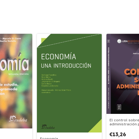
El control sobre
administración 
€13,26
Economía