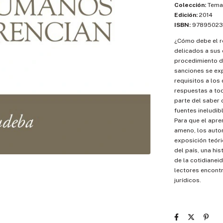
Colección:
Temas
Edición:
2014
ISBN:
97895023
¿Cómo debe el r
delicados a sus
procedimiento d
sanciones se ex
requisitos a lo
respuestas a to
parte del saber 
fuentes ineludib
Para que el apre
ameno, los autor
exposición teóri
del país, una hi
de la cotidianeid
lectores encontr
jurídicos.