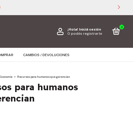

0
¡Hola!
Iniciá sesión
O podés registrarte
OMPRAR
CAMBIOS / DEVOLUCIONES
Economía
>
Recursos para humanos que gerencian
sos para humanos
erencian
s