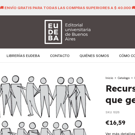
🚚 ENVÍO GRATIS PARA TODAS LAS COMPRAS SUPERIORES A $ 40.000 
LIBRERÍAS EUDEBA
CONTACTO
QUIÉNES SOMOS
CÓMO C
Inicio
>
Catalogo
>
Recur
que g
SKU:
1026
€16,59
Ver más detalle