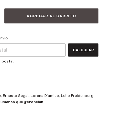
 CP:
CAMBIAR CP
envío
CALCULAR
o postal
mo, Ernesto Segal, Lorena D´amico, Lelio Freidenberg
humanos que gerencian