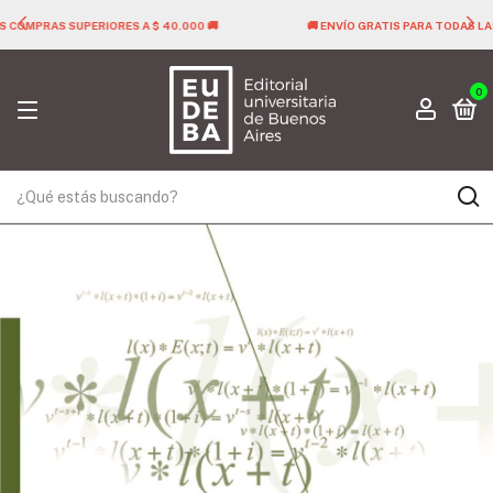
🚚 ENVÍO GRATIS PARA TODAS LAS COMPRAS SUPERIORES A $ 40.000 🚚
0