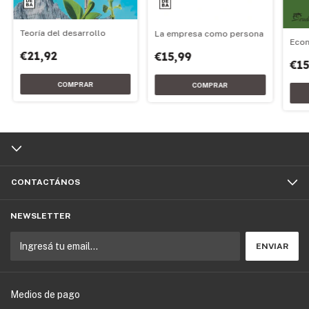
Teoría del desarrollo
La empresa como persona
Eco
€21,92
€15,99
€15
CONTACTÁNOS
NEWSLETTER
Medios de pago