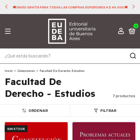
🚚 ENVÍO GRATIS PARA TODAS LAS COMPRAS SUPERIORES A $ 40.000 🚚
0
Inicio
>
Colecciones
>
Facultad De Derecho - Estudios
Facultad De
Derecho - Estudios
7 productos
ORDENAR
FILTRAR
SIN STOCK