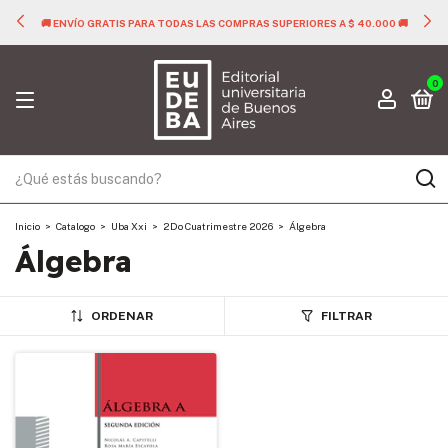
🚚 ENVÍO GRATIS PARA TODAS LAS COMPRAS SUPERIORES A $ 40.000 🚚
0
Inicio
>
Catalogo
>
Uba Xxi
>
2Do Cuatrimestre 2026
>
Álgebra
Álgebra
ORDENAR
FILTRAR