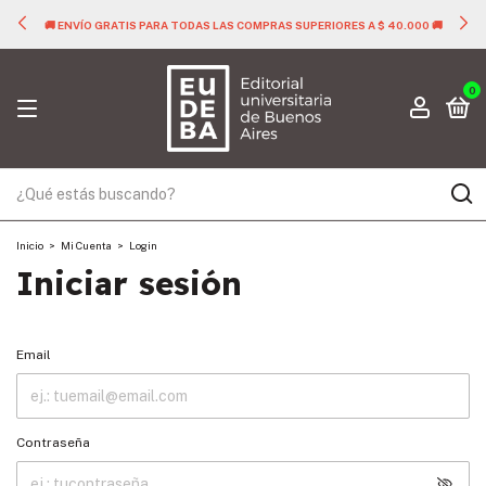
🚚 ENVÍO GRATIS PARA TODAS LAS COMPRAS SUPERIORES A $ 40.000 🚚
0
Inicio
>
Mi Cuenta
>
Login
Iniciar sesión
Email
Contraseña