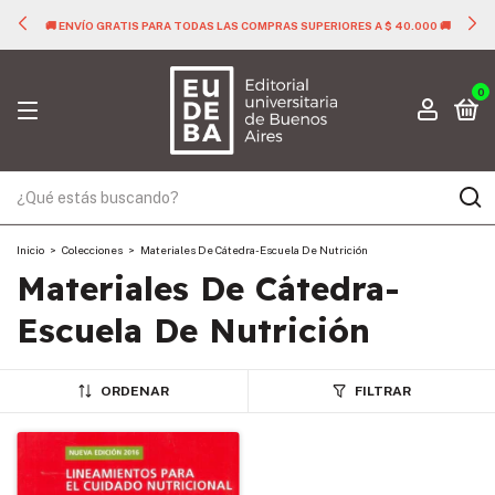
🚚 ENVÍO GRATIS PARA TODAS LAS COMPRAS SUPERIORES A $ 40.000 🚚
0
Inicio
>
Colecciones
>
Materiales De Cátedra- Escuela De Nutrición
Materiales De Cátedra-
Escuela De Nutrición
ORDENAR
FILTRAR