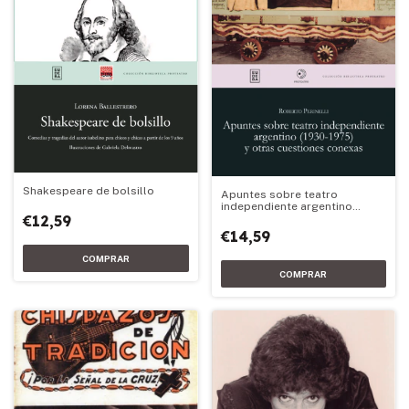
Shakespeare de bolsillo
Apuntes sobre teatro
independiente argentino
(1930-1975) y otras cuestiones
€12,59
conexas
€14,59