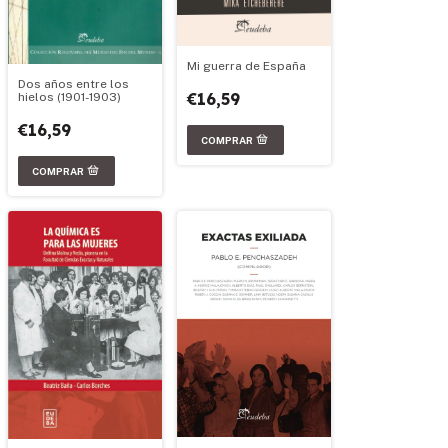
Mi guerra de España
Dos años entre los
€16,59
hielos (1901-1903)
€16,59