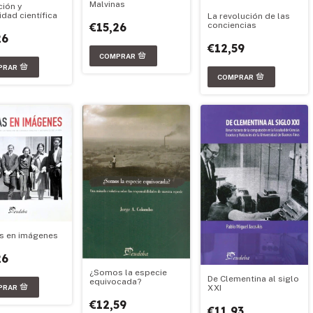
Malvinas
ción y
idad científica
La revolución de las
conciencias
€15,26
26
€12,59
s en imágenes
26
¿Somos la especie
De Clementina al siglo
equivocada?
XXI
€12,59
€11,93