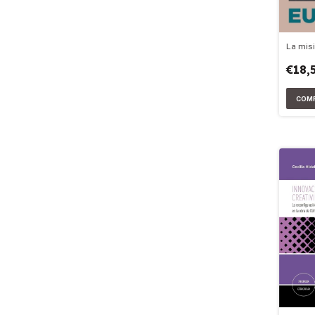
La mis
€18,