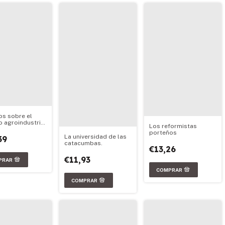
os sobre el
 agroindustrial
Los reformistas
ino
porteños
La universidad de las
39
catacumbas.
€13,26
€11,93