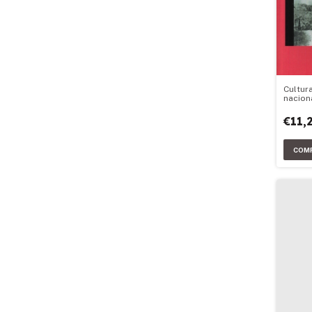
Cultur
nacion
€11,