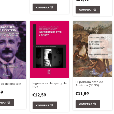
El poblamiento de
Ingenieras de ayer y de
es de Einstein
América (Nº 35)
hoy
59
€11,59
€12,59