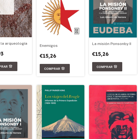
 la arqueología
La misión Ponsonby II
Enemigos
93
€15,26
€15,26