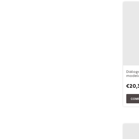
Diálog
modelo
argent
€20,