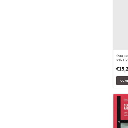
Que se
sepa b
abrir l
a la un
€15,