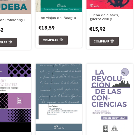
Lucha de clases,
Los viajes del Beagle
guerra civil y
ión Ponsonby I
genocidio en la
€18,59
Argentina, 1973-1983
€15,92
52