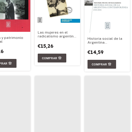
Las mujeres en el
radicalismo argentino
a y patrimonio
Historia social de la
1890-2020
al
Argentina
€15,26
contemporánea (1930-
2003)
26
€14,59