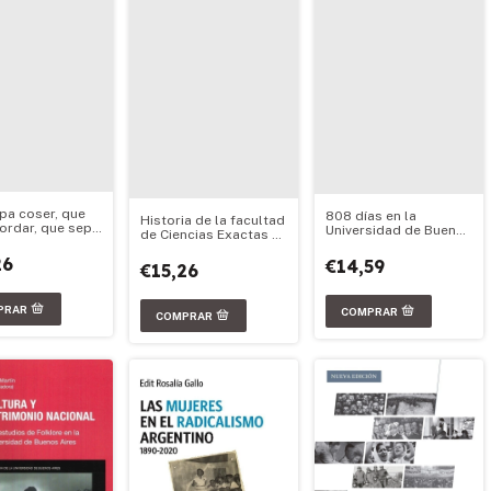
pa coser, que
808 días en la
Historia de la facultad
ordar, que sepa
Universidad de Buenos
de Ciencias Exactas y
a puerta para ir
Aires
Naturales
iversidad
26
€14,59
€15,26