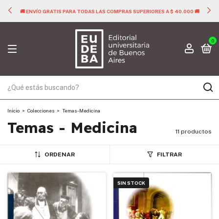
🚚 ENVÍO GRATIS PARA TODAS LAS COMPRAS SUPERIORES A $ 40.000 🚚
0
Inicio
>
Colecciones
>
Temas - Medicina
Temas - Medicina
11 productos
ORDENAR
FILTRAR
SIN STOCK