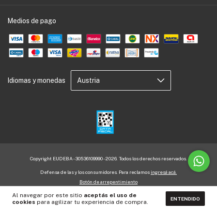
Medios de pago
Idiomas y monedas
Copyright EUDEBA - 30536109990 - 2026. Todos los derechos reservados.
Defensa de las y los consumidores. Para reclamos
ingresá acá.
Botón de arrepentimiento
Al navegar por este sitio
aceptás el uso de
ENTENDIDO
cookies
para agilizar tu experiencia de compra.