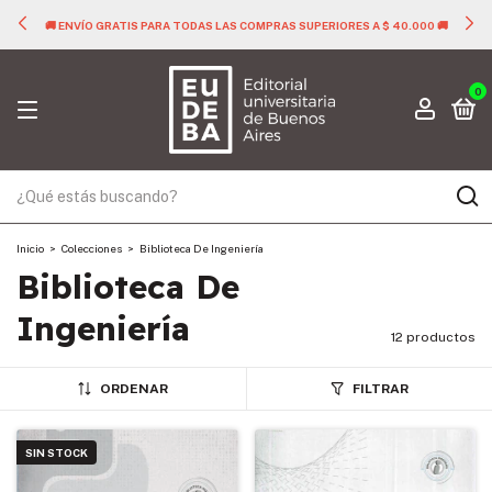
🚚 ENVÍO GRATIS PARA TODAS LAS COMPRAS SUPERIORES A $ 40.000 🚚
0
Inicio
>
Colecciones
>
Biblioteca De Ingeniería
Biblioteca De
Ingeniería
12 productos
ORDENAR
FILTRAR
SIN STOCK