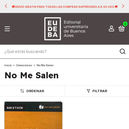
🚚 ENVÍO GRATIS PARA TODAS LAS COMPRAS SUPERIORES A $ 40.000 🚚
0
Inicio
>
Colecciones
>
No Me Salen
No Me Salen
ORDENAR
FILTRAR
SIN STOCK