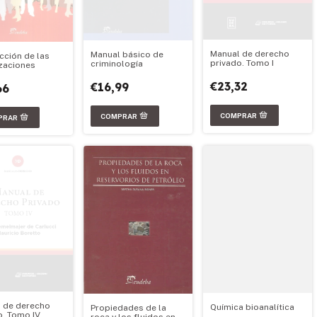
Manual de derecho
Manual básico de
cción de las
privado. Tomo I
criminología
zaciones
€23,32
€16,99
66
 de derecho
Química bioanalítica
Propiedades de la
o. Tomo IV