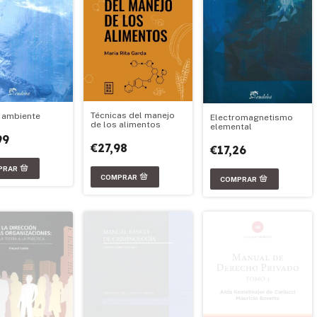
Técnicas del manejo
 ambiente
Electromagnetismo
de los alimentos
elemental
99
€27,98
€17,26