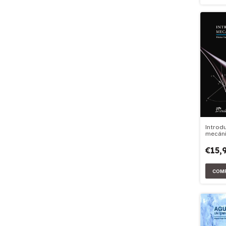
Introdu
mecáni
€15,