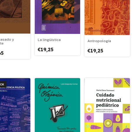
pasado y
La lingüística
Antropología
te
€19,25
€19,25
65
OCK