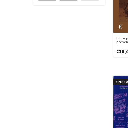
Entre 
presen
€18,
SIN ST