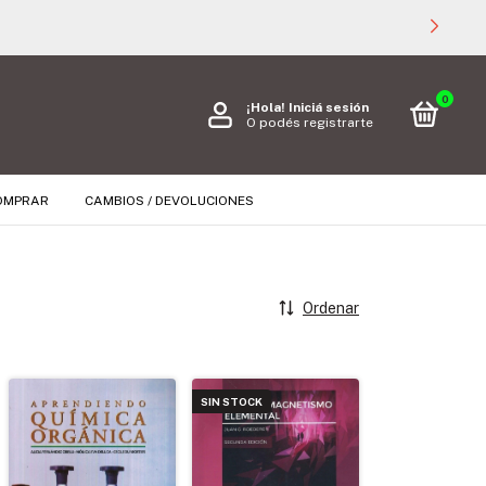
0
¡Hola!
Iniciá sesión
O podés registrarte
OMPRAR
CAMBIOS / DEVOLUCIONES
Ordenar
SIN STOCK