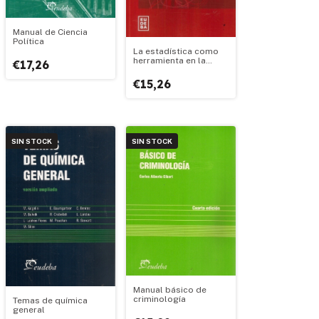
Manual de Ciencia
Política
La estadística como
herramienta en la
€17,26
gestión de seguros
patrimoniales
€15,26
SIN STOCK
SIN STOCK
Manual básico de
criminología
Temas de química
general