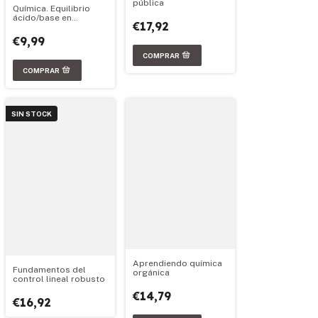
pública
Química. Equilibrio
ácido/base en
€17,92
soluciones acuosas
€9,99
SIN STOCK
Aprendiendo química
Fundamentos del
orgánica
control lineal robusto
€14,79
€16,92