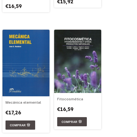
€15,92
€16,59
Fitocosmética
Mecánica elemental
€16,59
€17,26