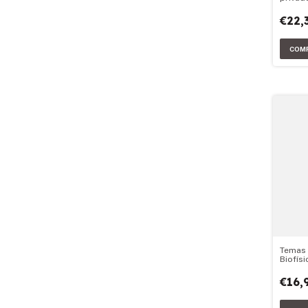
€22,
Temas
Biofís
€16,