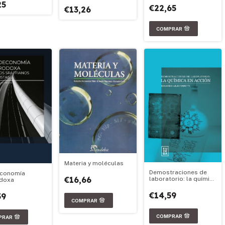
25
€22,65
€13,26
Materia y moléculas
Demostraciones de
economía
€16,66
laboratorio: la química
odoxa
en acción
€14,59
59