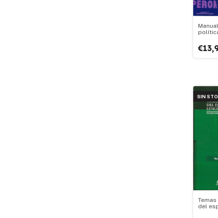
Manual
polític
€13,
SIN ST
Temas 
del es
lengua