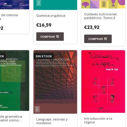
Cuidado nutricional
 de ciencia
Química orgánica
pediátrico. Tomo 2
a
€16,59
€23,92
92
OCK
SIN STOCK
de gramática
Introducción a la
Lenguaje, teorías y
pañol como
lógica
modelos
 extranjera