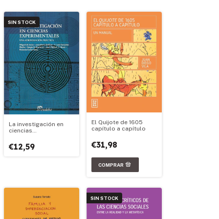
SIN STOCK
El Quijote de 1605
La investigación en
capítulo a capítulo
ciencias
experimentales
€31,98
€12,59
SIN STOCK