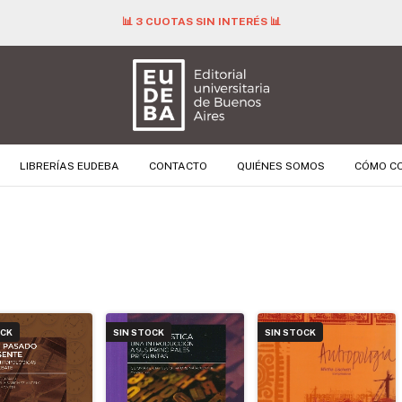
📊 3 CUOTAS SIN INTERÉS 📊
LIBRERÍAS EUDEBA
CONTACTO
QUIÉNES SOMOS
CÓMO C
OCK
SIN STOCK
SIN STOCK