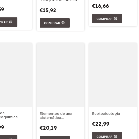
roca y los fluidos en
reservorios de
€16,66
petróleo
39
€15,92
 de
Elementos de una
Ecotoxicología
icoquímica
sistemática
filogenética
€22,99
99
€20,19