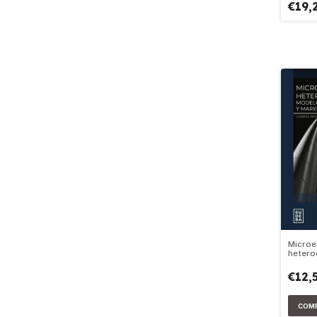
€19,
Micro
heter
€12,