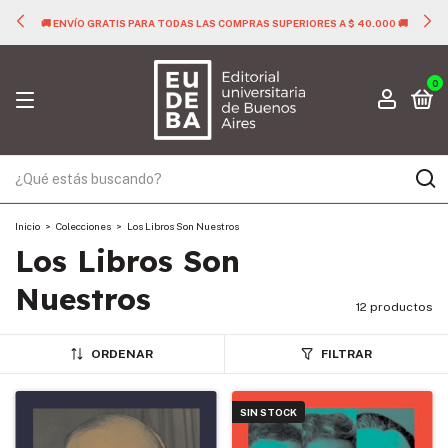
🚚 ENVÍO GRATIS PARA TODAS LAS COMPRAS SUPERIORES A $ 40.000 🚚
0
Inicio
>
Colecciones
>
Los Libros Son Nuestros
Los Libros Son
Nuestros
12 productos
ORDENAR
FILTRAR
SIN STOCK