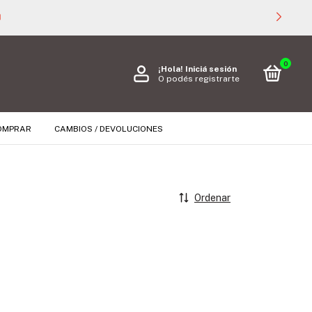

0
¡Hola!
Iniciá sesión
O podés registrarte
OMPRAR
CAMBIOS / DEVOLUCIONES
Ordenar