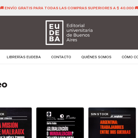
🚚 ENVÍO GRATIS PARA TODAS LAS COMPRAS SUPERIORES A $ 40.000 
LIBRERÍAS EUDEBA
CONTACTO
QUIÉNES SOMOS
CÓMO C
eo
OCK
SIN STOCK