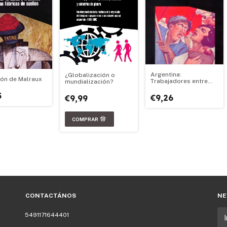
Argentina:
¿Globalización o
ión de Malraux
Trabajadores entre
mundialización?
dos guerras
3
€9,26
€9,99
CONTACTÁNOS
NE
5491171644401