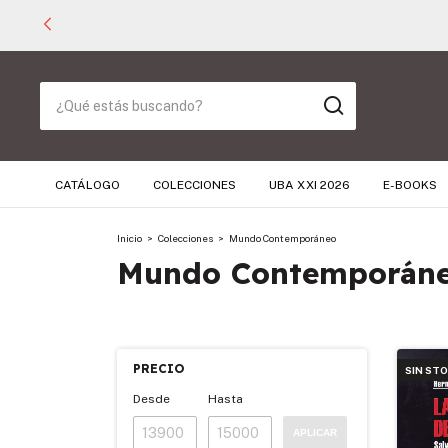
CATÁLOGO
COLECCIONES
UBA XXI 2026
E-BOOKS
Inicio
>
Colecciones
>
Mundo Contemporáneo
Mundo Contemporán
PRECIO
SIN ST
Desde
Hasta
APLICAR