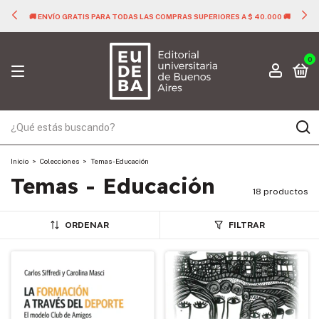
🚚 ENVÍO GRATIS PARA TODAS LAS COMPRAS SUPERIORES A $ 40.000 🚚
0
Inicio
>
Colecciones
>
Temas - Educación
Temas - Educación
18 productos
ORDENAR
FILTRAR