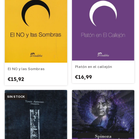
Platón en el callejón
El NO y las Sombras
€16,99
€15,92
SIN STOCK