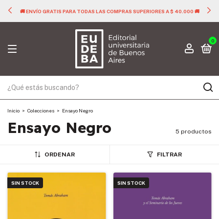
🚚 ENVÍO GRATIS PARA TODAS LAS COMPRAS SUPERIORES A $ 40.000 🚚
0
Inicio
>
Colecciones
>
Ensayo Negro
Ensayo Negro
5 productos
ORDENAR
FILTRAR
SIN STOCK
SIN STOCK