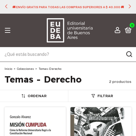
🚚 ENVÍO GRATIS PARA TODAS LAS COMPRAS SUPERIORES A $ 40.000 🚚
0
Inicio
>
Colecciones
>
Temas - Derecho
Temas - Derecho
2 productos
ORDENAR
FILTRAR