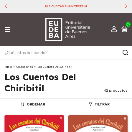
📊 3 CUOTAS SIN INTERÉS 📊
0
Inicio
>
Colecciones
>
Los Cuentos Del Chiribitil
Los Cuentos Del
Chiribitil
42 productos
ORDENAR
FILTRAR