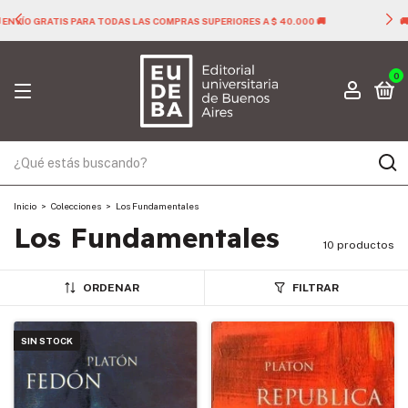
🚚 ENVÍO GRATIS PARA TODAS LAS COMPRAS SUPERIORES A $ 40.000 🚚
0
Inicio
>
Colecciones
>
Los Fundamentales
Los Fundamentales
10 productos
ORDENAR
FILTRAR
SIN STOCK