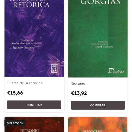
El arte de la retórica
Gorgias
€15,66
€13,92
SIN STOCK